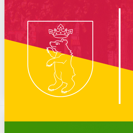
info :
Nie znaleziono opublikowanego łącza do komponentu iCagenda!
Brak wydarzeń w kalendarzu
Sierpień 2026
Pn
Wt
Śr
Cz
Pt
So
N
1
2
3
4
5
6
7
8
9
10
11
12
13
14
15
16
17
18
19
20
21
22
23
24
25
26
27
28
29
30
31
34. sesja Rady Miasta Łuków
Opublikowano: 20 maj 2026
Komunikacja miejska