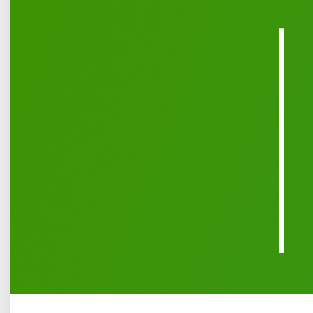
Przewodniczący Rady Miasta Łuków Artur Czubaszek
informuje o zwołaniu na dzień 27 maja 2026 r. (tj. środa) 34.
sesji Rady Miasta Łuków. Sesja odbędzie się w sali
konferencyjnej im. Jana Pawła II przy ul. Józefa
Piłsudskiego 17 w Łukowie. Początek obrad zaplanowano
na godz. 11:00.