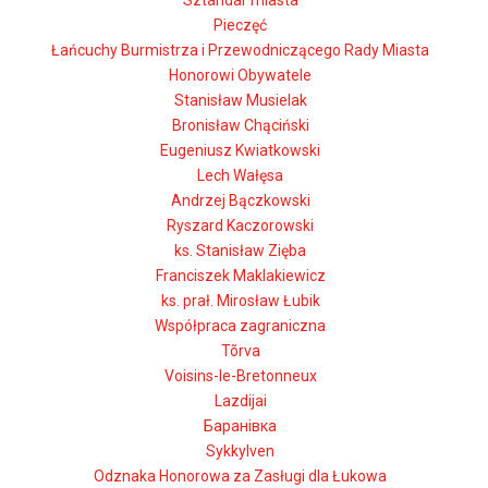
Sztandar miasta
Pieczęć
Łańcuchy Burmistrza i Przewodniczącego Rady Miasta
Honorowi Obywatele
Stanisław Musielak
Bronisław Chąciński
Eugeniusz Kwiatkowski
Lech Wałęsa
Andrzej Bączkowski
Ryszard Kaczorowski
ks. Stanisław Zięba
Franciszek Maklakiewicz
ks. prał. Mirosław Łubik
Współpraca zagraniczna
Tõrva
Voisins-le-Bretonneux
Lazdijai
Баранівка
Sykkylven
Odznaka Honorowa za Zasługi dla Łukowa