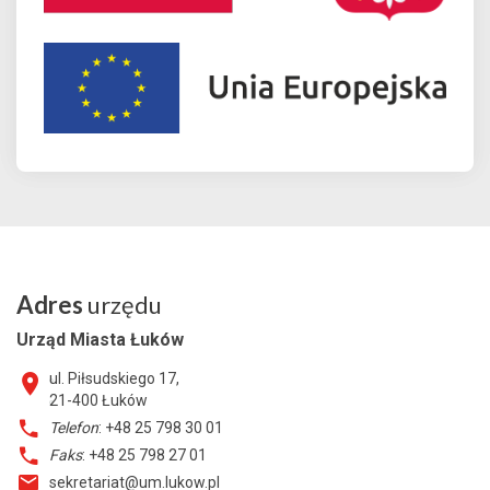
Adres
urzędu
Urząd Miasta Łuków
ul. Piłsudskiego 17,
21-400
Łuków
Telefon
: +48 25 798 30 01
Faks
: +48 25 798 27 01
sekretariat@um.lukow.pl