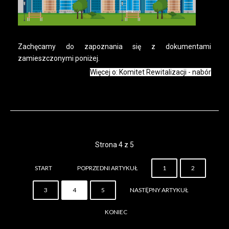
Zachęcamy do zapoznania się z dokumentami
zamieszczonymi poniżej.
Więcej o: Komitet Rewitalizacji - nabór
Strona 4 z 5
START
POPRZEDNI ARTYKUŁ
1
2
3
4
5
NASTĘPNY ARTYKUŁ
KONIEC