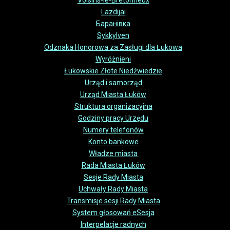
Voisins-le-Bretonneux
Lazdijai
Баранівка
Sykkylven
Odznaka Honorowa za Zasługi dla Łukowa
Wyróżnieni
Łukowskie Złote Niedźwiedzie
Urząd i samorząd
Urząd Miasta Łuków
Struktura organizacyjna
Godziny pracy Urzędu
Numery telefonów
Konto bankowe
Władze miasta
Rada Miasta Łuków
Sesje Rady Miasta
Uchwały Rady Miasta
Transmisje sesji Rady Miasta
System głosowań eSesja
Interpelacje radnych