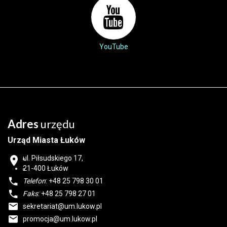
YouTube
Adres
urzędu
Urząd Miasta Łuków
ul. Piłsudskiego 17,
21-400
Łuków
Telefon
: +48 25 798 30 01
Faks
: +48 25 798 27 01
sekretariat@um.lukow.pl
promocja@um.lukow.pl