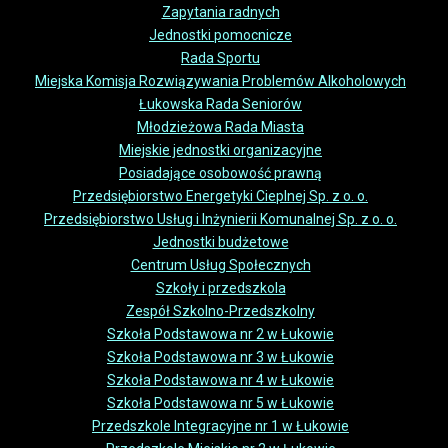
Zapytania radnych
Jednostki pomocnicze
Rada Sportu
Miejska Komisja Rozwiązywania Problemów Alkoholowych
Łukowska Rada Seniorów
Młodzieżowa Rada Miasta
Miejskie jednostki organizacyjne
Posiadające osobowość prawną
Przedsiębiorstwo Energetyki Cieplnej Sp. z o. o.
Przedsiębiorstwo Usług i Inżynierii Komunalnej Sp. z o. o.
Jednostki budżetowe
Centrum Usług Społecznych
Szkoły i przedszkola
Zespół Szkolno-Przedszkolny
Szkoła Podstawowa nr 2 w Łukowie
Szkoła Podstawowa nr 3 w Łukowie
Szkoła Podstawowa nr 4 w Łukowie
Szkoła Podstawowa nr 5 w Łukowie
Przedszkole Integracyjne nr 1 w Łukowie