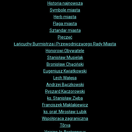
Historia najnowsza
Symbole miasta
Herb miasta
Flaga miasta
Sztandar miasta
Pieczęć
Łańcuchy Burmistrza i Przewodniczącego Rady Miasta
Honorowi Obywatele
Stanisław Musielak
Bronisław Chąciński
Eugeniusz Kwiatkowski
Lech Wałęsa
Andrzej Bączkowski
Ryszard Kaczorowski
ks. Stanisław Zięba
Franciszek Maklakiewicz
ks. prał. Mirosław Łubik
Współpraca zagraniczna
Tõrva